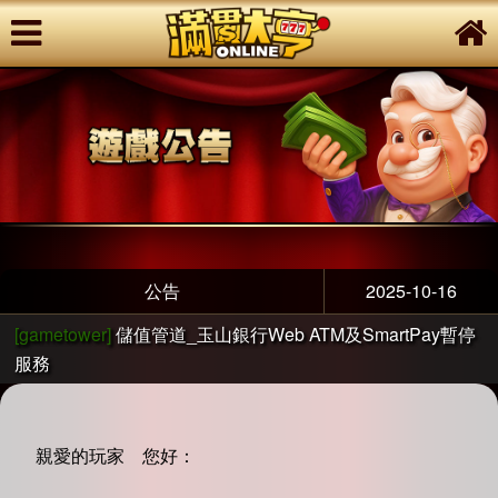
公告
2025-10-16
[gametower]
儲值管道_玉山銀行Web ATM及SmartPay暫停
服務
親愛的玩家 您好：