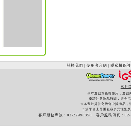
關於我們
|
使用者合約
|
隱私權保護
客戶
※本遊戲為免費使用，遊戲
※請注意遊戲時間，避免沉
※本遊戲提供之機會中獎商品，
※於平台上尊重包容多元性別及
客戶服務專線：02-22996858 客戶服務傳真：02