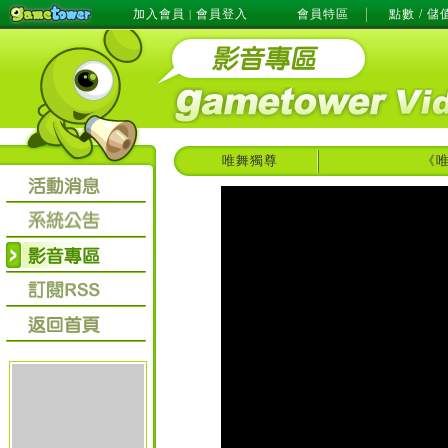
加入會員
會員登入
會員特區
點數 / 儲
|
唯舞獨尊
《唯