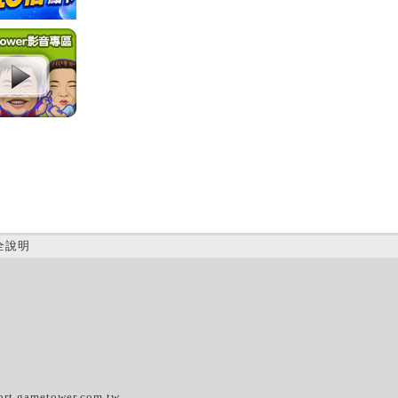
全說明
(C)
ort.gametower.com.tw