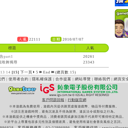
22111
2010/07/07
標題
人氣
part1
20261
遊戲唯舞獨尊
23343
13
14
[15]
下一頁
5
End
(總頁數:15)
我們
|
使用者合約
|
隱私權保護
|
合作提案
|
網站導覽
|
聯絡我們
|
網頁安
客戶問題回報
|
行動版官網
※本遊戲為免費使用，遊戲內另提供購買虛擬遊戲幣、物品等付費服務。
※請注意遊戲時間，避免沉迷及不得為賭博、違反法令或類似之行為。
※本遊戲提供之機會中獎商品，消費者購買或參加活動不代表即可獲得特定商品。
※於平台上尊重包容多元性別及個體差異，避免使用有違社會善良風俗之言詞。
996858 客戶服務傳真：02-22996996 客戶服務信箱：
service@supp