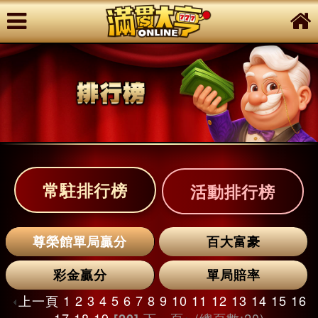
常駐排行榜
活動排行榜
尊榮館單局贏分
百大富豪
彩金贏分
單局賠率
上一頁
1
2
3
4
5
6
7
8
9
10
11
12
13
14
15
16
17
18
19
下一頁
(總頁數:20)