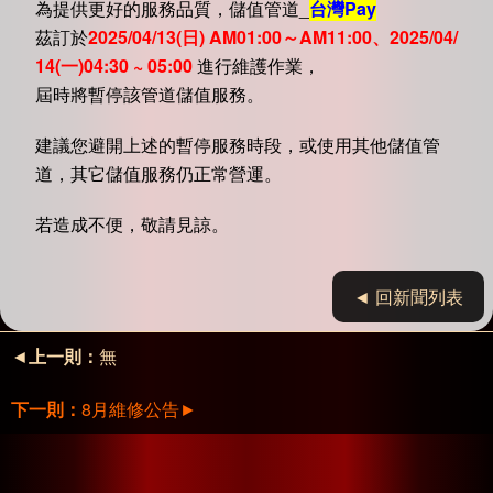
為提供更好的服務品質，儲值管道_
台灣Pay
茲訂於
2025/04/13(日) AM01:00～AM11:00、2025/04/
14(一)04:30 ~ 05:00
進行維護作業，
屆時將暫停該管道儲值服務。
建議您避開上述的暫停服務時段，或使用其他儲值管
道，其它儲值服務仍正常營運。
若造成不便，敬請見諒。
◄ 回新聞列表
◄
上一則：
無
下一則：
8月維修公告
►