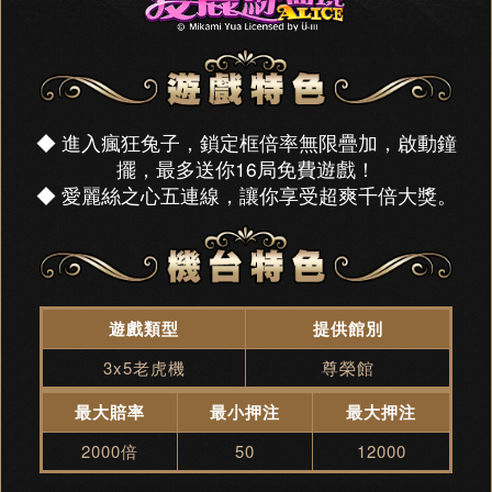
◆ 進入瘋狂兔子，鎖定框倍率無限疊加，啟動鐘
擺，最多送你16局免費遊戲！
◆ 愛麗絲之心五連線，讓你享受超爽千倍大獎。
遊戲類型
提供館別
3x5老虎機
尊榮館
最大賠率
最小押注
最大押注
2000倍
50
12000