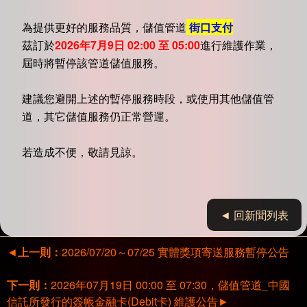
為提供更好的服務品質，儲值管道
街口支付
茲訂於
2026年7月9日 02:00 至 05:00
進行維護作業，
屆時將暫停該管道儲值服務。
建議您避開上述的暫停服務時段，或使用其他儲值管
道，其它儲值服務仍正常營運。
若造成不便，敬請見諒。
◄ 回新聞列表
◄
上一則：
2026/07/20～07/25 實體獎項寄送服務暫停公告
下一則：
2026年07月19日 00:00 至 07:30，儲值管道_中國
信託所發行的簽帳金融卡(Debit卡) 維護公告
►