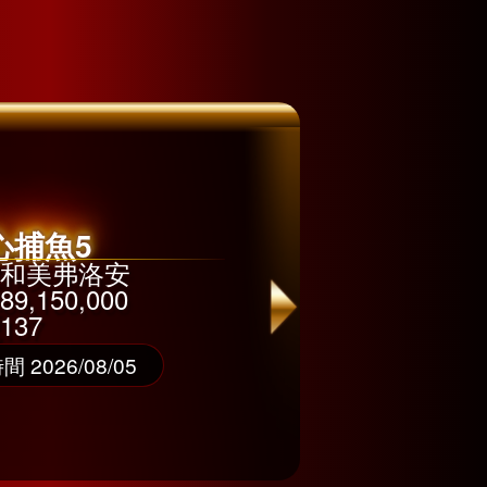
心捕魚5
和美弗洛安
89,150,000
137
時間
2026/08/05