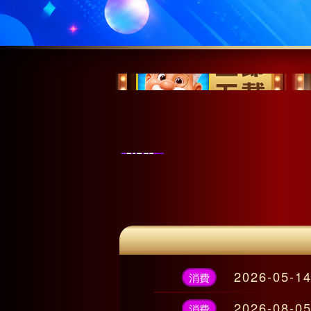
2026-05-1
消費
2026-08-0
消費