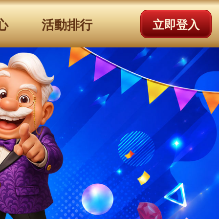
心
活動排行
立即登入