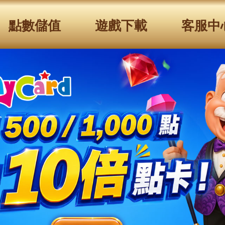
點數儲值
遊戲下載
客服中