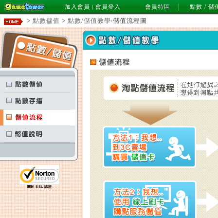
加入會員
會員登入
會員特區
點數 / 儲
|
>
點數儲值
>
點數/儲值教學
‧儲值流程圖
關於 SSL 認證