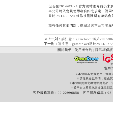
但若在2014/09/24 官方網站維修前仍
本公司將依會員使用者合約之規定，視同
並於 2014/09/24 維修後刪除所有
如有任何其他問題，歡迎洽詢本公司客服
◄
上一則：
請注意！gametower將於2015
下一則：
請注意！gametower將於2014/
關於我們
|
使用者合約
|
隱私權保護
客戶
※本遊戲為免費使用，遊戲
※請注意遊戲時間，避免沉
※本遊戲提供之機會中獎商品，
※於平台上尊重包容多元性別及
客戶服務專線：02-22996858 客戶服務傳真：02