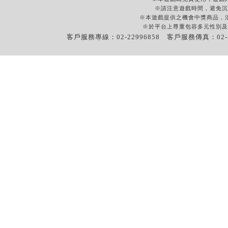
※請注意遊戲時間，避免沉
※本遊戲提供之機會中獎商品，
※於平台上尊重包容多元性別及
客戶服務專線：02-22996858 客戶服務傳真：02