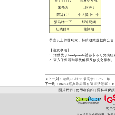
布丁88812
雲林少年強
米飛杰
1阿亮1
阿誌123
中大獎中中中
浩浩咻一下
那迪硬鋼
紅鑽帥哥
熊翔翔
恭喜以上得獎玩家，持續追蹤遊戲內公告
【注意事項】
1. 活動獎項foodpanda禮券卡不可兌換
2. 官方保留活動最後解釋及修改之權利。
◄
上一則：
遊戲GG綠卡 最高拿117%ｉ幣！
下一則：
06/04經典唯舞還有這些活動喔！
關於我們
|
使用者合約
|
隱私權保護
客戶
※本遊戲為免費使用，遊戲