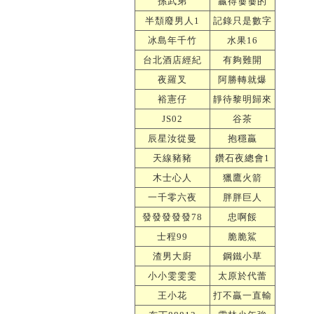
孫武弟
贏得嫑嫑的
半頹廢男人1
記錄只是數字
冰島年千竹
水果16
台北酒店經紀
有夠難開
夜羅叉
阿勝轉就爆
裕憲仔
靜待黎明歸來
JS02
谷茶
辰星汝從曼
抱穩贏
天線豬豬
鑽石夜總會1
木士心人
獵鷹火箭
一千零六夜
胖胖巨人
發發發發發78
忠啊餒
士程99
脆脆鯊
渣男大廚
鋼鐵小草
小小雯雯雯
太原於代蕾
王小花
打不贏一直輸