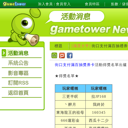
加入會員
會員登入
會員特區
點數 / 儲
|
標題
[滿貫大亨]
街口支付滿百抽禮券
街口支付滿百抽獎券卡
活動得獎名單出爐
★得獎名單★
玩家暱稱
玩家暱稱
三更半瞑
拉JP168
丶醉月
我終於
東海龍王的祖母
160345
666遛彩金
西瓜十二少