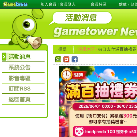
加入會員
會員登入
會員特區
點數 / 儲
|
標題
[滿貫大亨]
街口支付滿百抽禮券