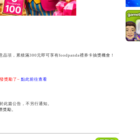
9
項，累積滿300元即可享有foodpanda禮券卡抽獎機會！
及派發獎勵了~
點此前往查看
布於此篇公告，不另行通知。
紅鑽獎勵。