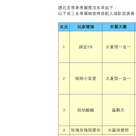
鑽石至尊賽專屬獎項名單如下：
以下前三名專屬稱號將搭配入場歡迎廣播
名次
玩家暱稱
所屬天團
1
綁定FB
大薯買一送一
2
晴晴小富婆
大薯買一送一
3
拍拍酸酸
贏翻天
4
玫瑰玫瑰我愛你
大贏俱樂部