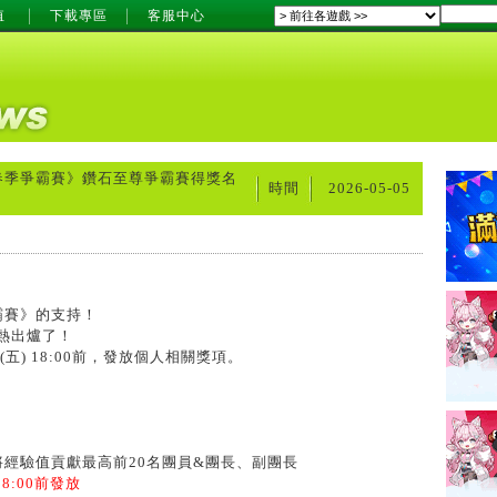
值
下載專區
客服中心
春季爭霸賽》鑽石至尊爭霸賽得獎名
時間
2026-05-05
霸賽》的支持！
熱出爐了！
(五) 18:00前，發放個人相關獎項。
經驗值貢獻最高前20名團員&團長、副團長
8:00前發放