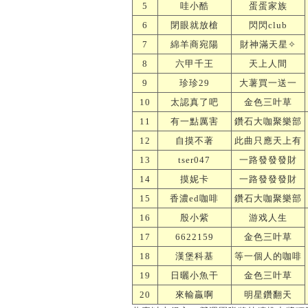
5
哇小酷
蛋蛋家族
6
閉眼就放槍
閃閃club
7
綿羊商宛陽
財神滿天星✧
8
六甲千王
天上人間
9
珍珍29
大薯買一送一
10
太認真了吧
金色三叶草
11
有一點厲害
鑽石大咖聚樂部
12
自摸不著
此曲只應天上有
13
tser047
一路發發發財
14
摸妮卡
一路發發發財
15
香濃ed咖啡
鑽石大咖聚樂部
16
殷小紫
游戏人生
17
6622159
金色三叶草
18
漢堡科基
等一個人的咖啡
19
日曬小魚干
金色三叶草
20
來輸贏啊
明星鑽翻天