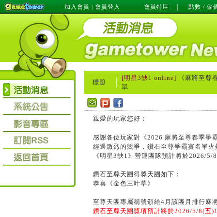
加入會員
會員登入
會員特區
點數 / 儲
|
[明星3缺1 online]
《麻將至尊
標題
單
親愛的玩家您好：
感謝各位玩家對《2026 麻將至尊春季爭
經過激烈的競爭，鑽石至尊爭霸賽名單火
《明星3缺1》營運團隊預計將於2026/5/8
鑽石至尊天團得獎天團如下：
恭喜《金色三叶草》
至尊天團專屬稱號頒給4月該團月排行麻將
鑽石至尊天團獎項預計將於2026/5/8(五)1