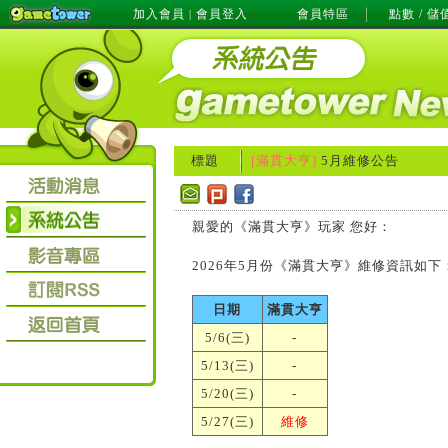
加入會員
會員登入
會員特區
點數 / 儲
|
標題
[滿貫大亨]
5月維修公告
親愛的《滿貫大亨》玩家 您好：
2026年5月份《滿貫大亨》維修資訊如下
日期
滿貫大亨
5/6(三)
-
5/13(三)
-
5/20(三)
-
5/27(三)
維修