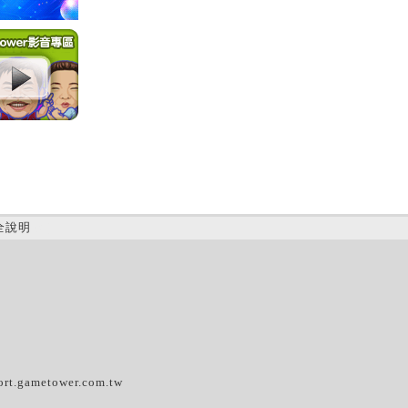
全說明
(C)
ort.gametower.com.tw