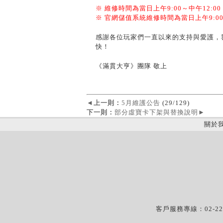
※ 維修時間為當日上午9:00～中午12:00
※ 官網儲值系統維修時間為當日上午9:00～
感謝各位玩家們一直以來的支持與愛護，
快！
《滿貫大亨》團隊 敬上
◄
上一則：
5月維護公告
(29/129)
下一則：
部分虛寶卡下架與替換說明
►
關於
客戶服務專線：02-22