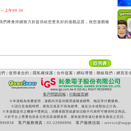
上午09:30
我們將會持續致力於提供給您更良好的遊戲品質，祝您遊戲愉
我們
|
使用者合約
|
隱私權保護
|
合作提案
|
網站導覽
|
聯絡我們
|
網頁安
客戶問題回報
|
行動版官網
※本遊戲為免費使用，遊戲內另提供購買虛擬遊戲幣、物品等付費服務。
※請注意遊戲時間，避免沉迷及不得為賭博、違反法令或類似之行為。
※本遊戲提供之機會中獎商品，消費者購買或參加活動不代表即可獲得特定商品。
※於平台上尊重包容多元性別及個體差異，避免使用有違社會善良風俗之言詞。
996858 客戶服務傳真：02-22996996 客戶服務信箱：
service@supp