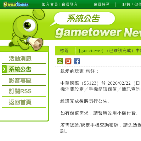
加入會員
會員登入
會員特區
點數 / 儲
|
標題
[gametower]
（已維護完成）中華
親愛的玩家 您好：
中華國際（55123）於 2026/02
機消費設定／手機簡訊儲值／簡訊查詢
維護完成後將另行公告。
如有儲值需求，請暫時改用小額付費、
若需認證/綁定手機查詢密碼，請先透
謝。