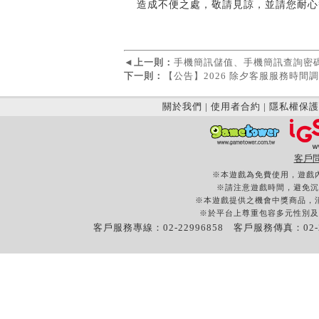
造成不便之處，敬請見諒，並請您耐心
◄
上一則：
手機簡訊儲值、手機簡訊查詢密碼
下一則：
【公告】2026 除夕客服服務時間
關於我們
|
使用者合約
|
隱私權保護
客戶
※本遊戲為免費使用，遊戲
※請注意遊戲時間，避免沉
※本遊戲提供之機會中獎商品，
※於平台上尊重包容多元性別及
客戶服務專線：02-22996858 客戶服務傳真：02