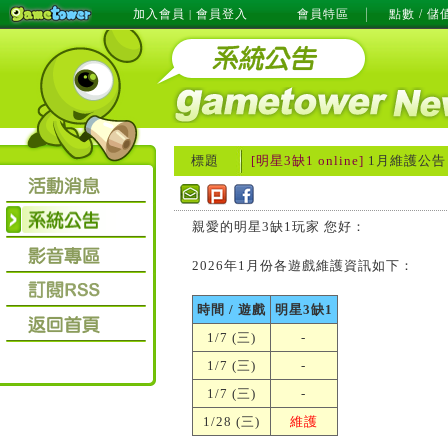
加入會員
會員登入
會員特區
點數 / 儲
|
標題
[明星3缺1 online]
1月維護公告
親愛的明星3缺1玩家 您好：
2026年1月份各遊戲維護資訊如下：
時間 / 遊戲
明星3缺1
1/7 (三)
-
1/7 (三)
-
1/7 (三)
-
1/28 (三)
維護