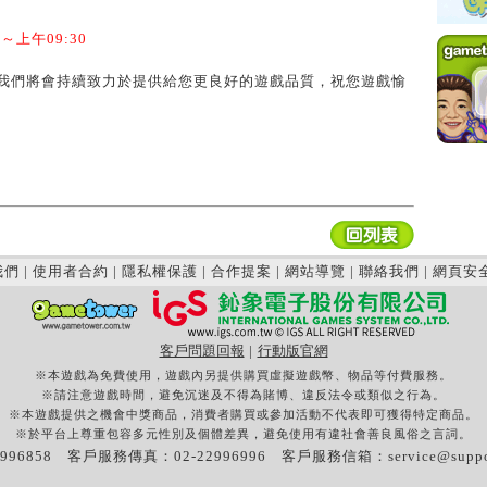
上午09:30
我們將會持續致力於提供給您更良好的遊戲品質，祝您遊戲愉
我們
|
使用者合約
|
隱私權保護
|
合作提案
|
網站導覽
|
聯絡我們
|
網頁安
客戶問題回報
|
行動版官網
※本遊戲為免費使用，遊戲內另提供購買虛擬遊戲幣、物品等付費服務。
※請注意遊戲時間，避免沉迷及不得為賭博、違反法令或類似之行為。
※本遊戲提供之機會中獎商品，消費者購買或參加活動不代表即可獲得特定商品。
※於平台上尊重包容多元性別及個體差異，避免使用有違社會善良風俗之言詞。
996858 客戶服務傳真：02-22996996 客戶服務信箱：
service@supp