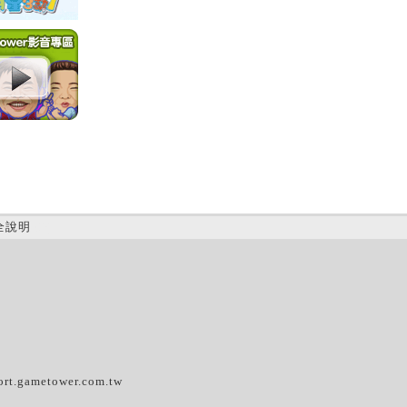
全說明
(D)
ort.gametower.com.tw