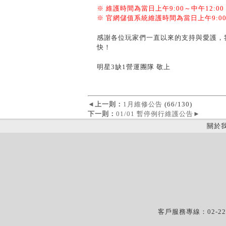
※ 維護時間為當日上午9:00～中午12:00
※
官網儲值系統維護時間為當日上午9:00～
感謝各位玩家們一直以來的支持與愛護，
快！
明星3缺1營運團隊 敬上
◄
上一則：
1月維修公告
(66/130)
下一則：
01/01 暫停例行維護公告
►
關於
客戶服務專線：02-22