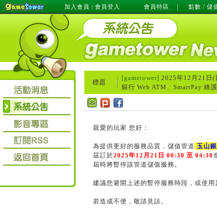
加入會員
會員登入
會員特區
點數 / 儲
|
[gametower]
2025年12月21日(
標題
銀行 Web ATM、SmartPay 
親愛的玩家 您好：
為提供更好的服務品質，儲值管道
玉山銀行
茲訂於
2025年12月21日 00:30 至 04:30
屆時將暫停該管道儲值服務。
建議您避開上述的暫停服務時段，或使用
若造成不便，敬請見諒。