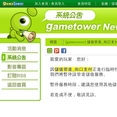
加入會員
會員登入
會員特區
點數 / 儲
|
標題
[gametower]
儲值管道_街口支
親愛的玩家 您好：
因
儲值管道_街口支付
正進行臨時
我們將暫停該管道儲值服務。
暫停服務時段，建議您使用其他儲
若造成不便，敬請見諒。