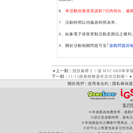
6、
本活動兌換道具請於7日內領出，逾
7、活動時間以伺服器時間為準。
8、鈊象電子保留更動活動及贈品之權利
9、關於活動相關問題可至｢
遊戲問題回
◄
上一則：
競技麻將２！儲 MYCARD單筆最高
下一則：
11/13經典唯舞還有這些活動喔！
關於我們
|
使用者合約
|
隱私權保護
客戶
※本遊戲為免費使用，遊戲
※請注意遊戲時間，避免沉
※本遊戲提供之機會中獎商品，
※於平台上尊重包容多元性別及