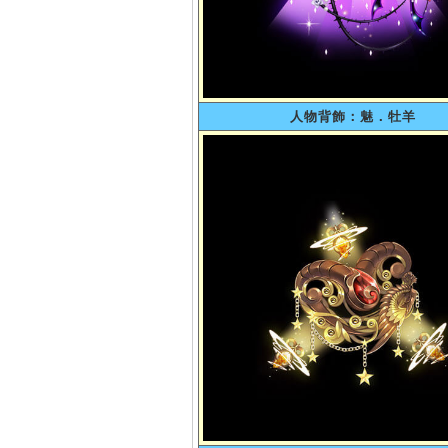
人物背飾：魅．牡羊