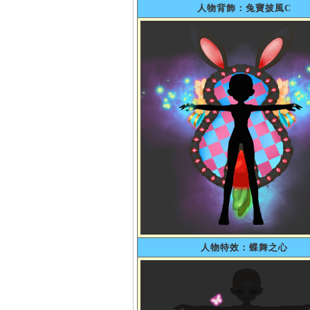
人物背飾：兔寶披風C
人物特效：蝶舞之心