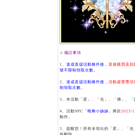
♫ 備註事項
1、
達成直儲活動條件後，
直接購買及回
號不限制領取次數。
2、
達成直儲活動條件後，
活動虛寶獎項
制領取次數。
3、本活動「星」、「光」、「傳」、「
4、活動NPC「
唯舞小姊姊
」將於
2025
/1
動作。
5、提醒您！所有未領出的「星」、「光
統刪除。