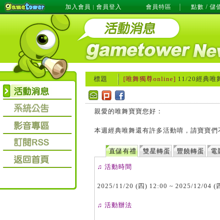
加入會員
會員登入
會員特區
點數 / 儲
|
標題
[唯舞獨尊online]
11/20經典
親愛的唯舞寶寶您好：
本週經典唯舞還有許多活動唷，請寶寶們
直儲有禮
雙星轉蛋
豐饒轉蛋
電
♫ 活動時間
2025/11/20 (四) 12:00 ~ 2025/12/04 (
♫ 活動辦法