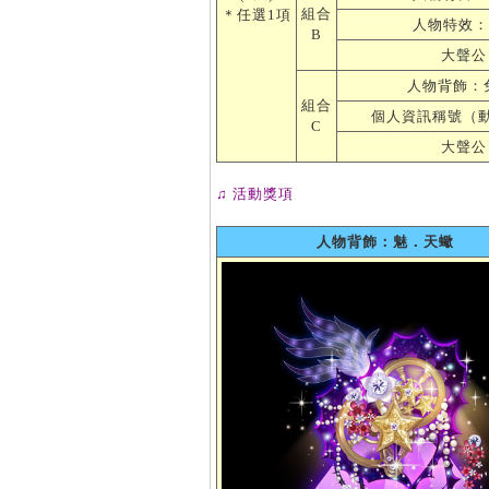
組合
＊任選1項
人物特效：
B
大聲公 
人物背飾：
組合
個人資訊稱號（動
C
大聲公 
♫ 活動獎項
人物背飾：魅．天蠍