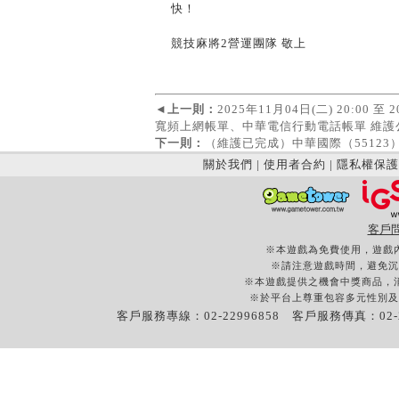
快！
競技麻將2營運團隊 敬上
◄
上一則：
2025年11月04日(二) 20:00 
寬頻上網帳單、中華電信行動電話帳單 維護
下一則：
（維護已完成）中華國際（55123
關於我們
|
使用者合約
|
隱私權保護
客戶
※本遊戲為免費使用，遊戲
※請注意遊戲時間，避免沉
※本遊戲提供之機會中獎商品，
※於平台上尊重包容多元性別及
客戶服務專線：02-22996858 客戶服務傳真：02