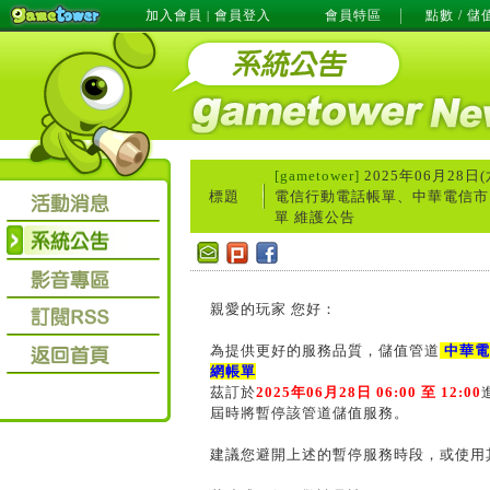
加入會員
會員登入
會員特區
點數 / 儲
|
[gametower]
2025年06月28日(
標題
電信行動電話帳單、中華電信市
單 維護公告
親愛的玩家 您好：
為提供更好的服務品質，儲值管道
中華電
網帳單
茲訂於
2025年06月28日 06:00 至 12:00
屆時將暫停該管道儲值服務。
建議您避開上述的暫停服務時段，或使用