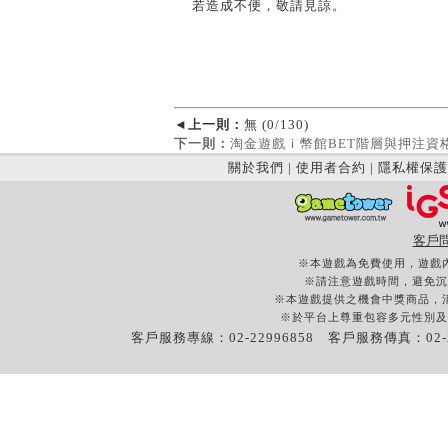
若造成不便，敬請見諒。
◄
上一則：
無 (0/130)
下一則：
淘金遊戲ｉ幣館BET階層與押注資
關於我們
|
使用者合約
|
隱私權保護
客戶
※本遊戲為免費使用，遊戲
※請注意遊戲時間，避免沉
※本遊戲提供之機會中獎商品，
※於平台上尊重包容多元性別及
客戶服務專線：02-22996858 客戶服務傳真：02