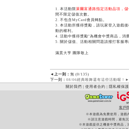
1. 本活動限
萊爾富通路指定活動品項，儲
間不限定儲值次數。
2. 不包含MyCard會員轉點。
3. 本活動所獲得獎勵，請玩家登入遊戲
動的權利。
4. 活動中獲得獎勵"為機會中獎商品，
5. 關於儲值、活動相關問題請撥打客服專線：0
滿貫大亨 團隊敬上
◄
上一則：
無 (0/135)
下一則：
08/06經典唯舞還有這些活動喔！
關於我們
|
使用者合約
|
隱私權保護
客戶
※本遊戲為免費使用，遊戲
※請注意遊戲時間，避免沉
※本遊戲提供之機會中獎商品，