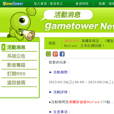
加入會員
會員登入
會員特區
點數 / 儲
|
[滿貫大亨]
萊爾富限定，《獵龍戰
標題
MyCard，立享紅鑽回饋！
親愛的玩家：
► 活動期間：
2025/05/28(三) 00:00 ~ 2025/06/24(二)
► 活動詳情：
●活動期間至
萊爾富儲值MyCard
170點
► 注意事項：