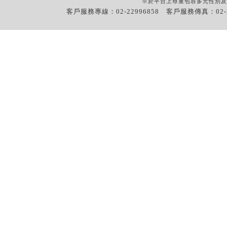
※於平台上尊重包容多元性別及
客戶服務專線：02-22996858 客戶服務傳真：02