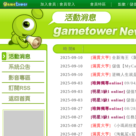
加入會員
會員登入
會員特區
點數 / 儲
|
時 間
6
2025-09-10
[滿貫大亨]
全新海王《
2025-09-10
[滿貫大亨]
儲值【MyC
2025-09-10
[滿貫大亨]
逆轉人生就是
2025-09-03
[唯舞獨尊online]
09/
2025-09-03
[明星3缺1 online]
儲值M
2025-09-03
[明星3缺1 online]
儲值
2025-08-27
[唯舞獨尊online]
08/
2025-08-27
[明星3缺1 online]
任務
2025-08-27
[滿貫大亨]
《小瑪莉狂
2025-08-27
[滿貫大亨]
《淘氣鯊x鯊