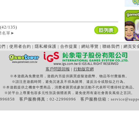
(42/135)
榜名單
►
我們
|
使用者合約
|
隱私權保護
|
合作提案
|
網站導覽
|
聯絡我們
|
網頁安
客戶問題回報
|
行動版官網
※本遊戲為免費使用，遊戲內另提供購買虛擬遊戲幣、物品等付費服務。
※請注意遊戲時間，避免沉迷及不得為賭博、違反法令或類似之行為。
※本遊戲提供之機會中獎商品，消費者購買或參加活動不代表即可獲得特定商品。
※於平台上尊重包容多元性別及個體差異，避免使用有違社會善良風俗之言詞。
996858 客戶服務傳真：02-22996996 客戶服務信箱：
service@supp