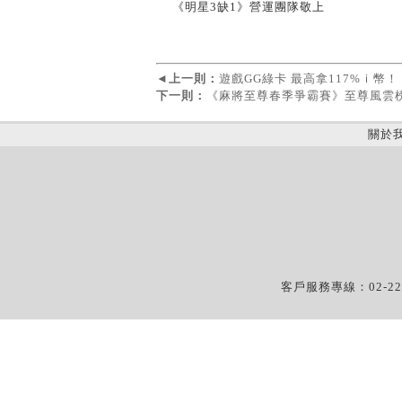
◄
上一則：
遊戲GG綠卡 最高拿117%ｉ幣！
下一則：
《麻將至尊春季爭霸賽》至尊風雲
關於
客戶服務專線：02-22