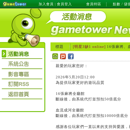
加入會員
會員登入
會員特區
點數 / 儲
|
標題
[明星3缺1 online]
16張麻將、
親愛的玩家您好：
2026年5月20日12:00

為提供玩家更好的遊玩品質

16張麻將全廳館

斷線後，由系統代打並預扣50倍底分

血流成河全廳館

斷線後，由系統代打並預扣10000倍底分

感謝各位玩家們一直以來的支持與愛護，祝