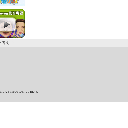
全說明
(B)
ort.gametower.com.tw