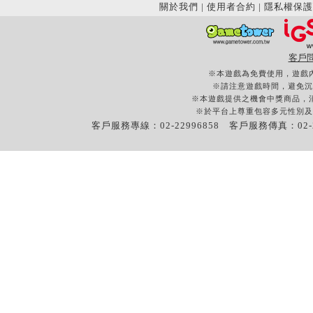
關於我們
|
使用者合約
|
隱私權保護
客戶
※本遊戲為免費使用，遊戲
※請注意遊戲時間，避免沉
※本遊戲提供之機會中獎商品，
※於平台上尊重包容多元性別及
客戶服務專線：02-22996858 客戶服務傳真：02