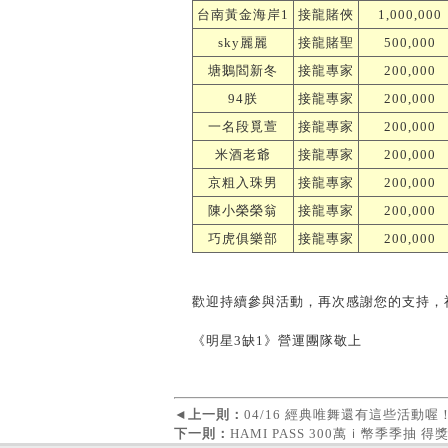
台南黃金海岸1
接龍賭俠
1,000,000
sky麗麗
接龍賭聖
500,000
塘鵝閻新冬
接龍專家
200,000
94朕
接龍專家
200,000
一名段覓萱
接龍專家
200,000
米酒老爺
接龍專家
200,000
京粗入珠男
接龍專家
200,000
陳小榮榮翁
接龍專家
200,000
巧虎俱樂部
接龍專家
200,000
歡迎持續參與活動，再次感謝您的支持，
《明星3缺1》營運團隊敬上
◄
上一則：
04/16 經典唯舞還有這些活動喔
下一則：
HAMI PASS 300萬ｉ幣季季抽 得獎