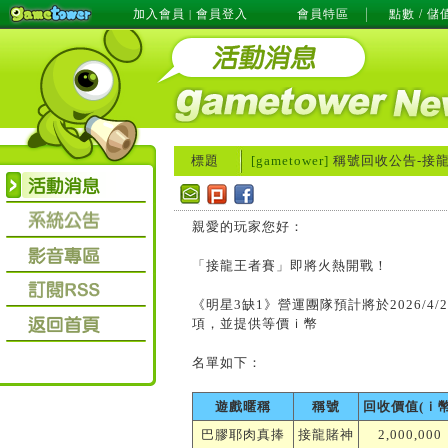
加入會員
會員登入
會員特區
點數 / 儲
|
標題
[gametower]
稱號回收公告-接
親愛的玩家您好：
「接龍王者賽」即將火熱開戰！
《明星3缺1》營運團隊預計將於2026/4/
項，並提供等價ｉ幣
名單如下：
遊戲暱稱
稱號
回收價值(ｉ幣
巴膠耶肉真捧
接龍賭神
2,000,000