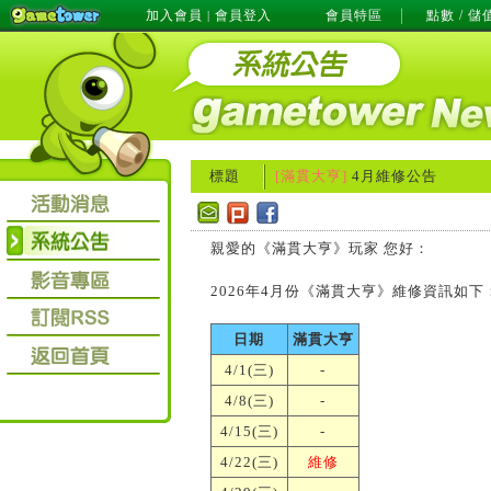
加入會員
會員登入
會員特區
點數 / 儲
|
標題
[滿貫大亨]
4月維修公告
親愛的《滿貫大亨》玩家 您好：
2026年4月份《滿貫大亨》維修資訊如下
日期
滿貫大亨
4/1(三)
-
4/8(三)
-
4/15(三)
-
4/22(三)
維修