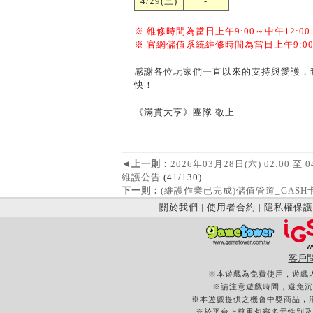
4/29(三)
-
※ 維修時間為當日上午9:00～中午12:00
※ 官網儲值系統維修時間為當日上午9:00～
感謝各位玩家們一直以來的支持與愛護，
快！
《滿貫大亨》團隊 敬上
◄
上一則：
2026年03月28日(六) 02:00 至
維護公告
(41/130)
下一則：
(維護作業已完成)儲值管道_GASH
關於我們
|
使用者合約
|
隱私權保護
客戶
※本遊戲為免費使用，遊戲
※請注意遊戲時間，避免沉
※本遊戲提供之機會中獎商品，
※於平台上尊重包容多元性別及