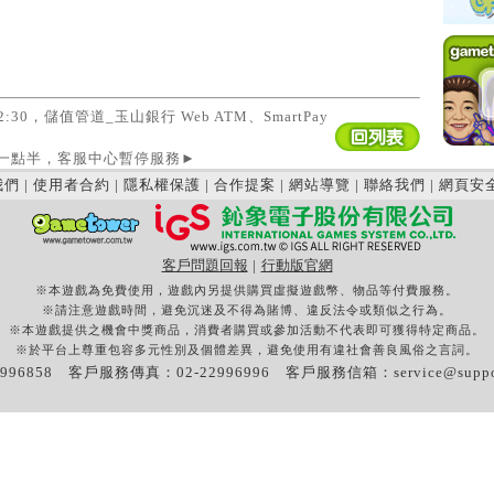
 02:30，儲值管道_玉山銀行 Web ATM、SmartPay
上十一點半，客服中心暫停服務
►
我們
|
使用者合約
|
隱私權保護
|
合作提案
|
網站導覽
|
聯絡我們
|
網頁安
客戶問題回報
|
行動版官網
※本遊戲為免費使用，遊戲內另提供購買虛擬遊戲幣、物品等付費服務。
※請注意遊戲時間，避免沉迷及不得為賭博、違反法令或類似之行為。
※本遊戲提供之機會中獎商品，消費者購買或參加活動不代表即可獲得特定商品。
※於平台上尊重包容多元性別及個體差異，避免使用有違社會善良風俗之言詞。
996858 客戶服務傳真：02-22996996 客戶服務信箱：
service@supp