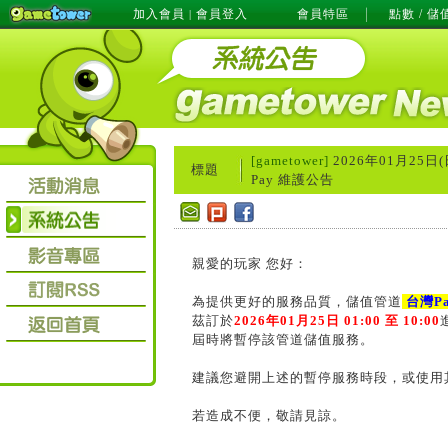
加入會員
會員登入
會員特區
點數 / 儲
|
[gametower]
2026年01月25日(
標題
Pay 維護公告
親愛的玩家 您好：
為提供更好的服務品質，儲值管道
台灣Pa
茲訂於
2026年01月25日 01:00 至 10:00
屆時將暫停該管道儲值服務。
建議您避開上述的暫停服務時段，或使用
若造成不便，敬請見諒。