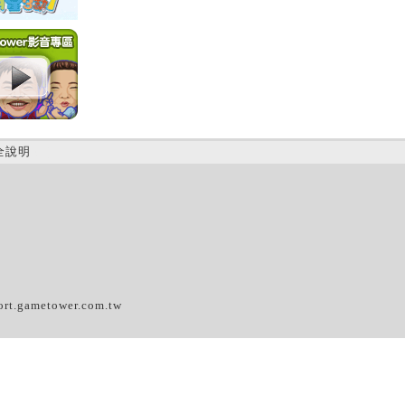
全說明
(A)
ort.gametower.com.tw