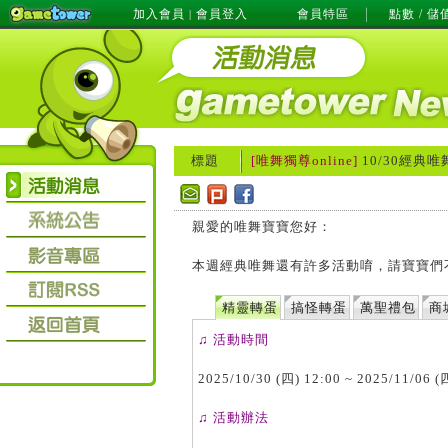
加入會員
會員登入
會員特區
點數 / 儲
|
標題
[唯舞獨尊online]
10/30經典
親愛的唯舞寶寶您好：
本週經典唯舞還有許多活動唷，請寶寶們
精靈轉蛋
搞怪轉蛋
萬聖禮包
商
♫ 活動時間
2025/10/30 (四) 12:00 ~ 2025/11/06 (
♫ 活動辦法