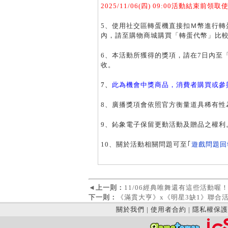
2025/11/06(
四) 09:00活動結束前領
5、使用社交區轉蛋機直接扣Ｍ幣進行轉
內，請至購物商城購買「轉蛋代幣」比
6、本活動所獲得的獎項，請在7日內至
收。
7、
此為機會中獎商品，消費者購買或參
8、廣播獎項會依照官方衡量道具稀有性
9、鈊象電子保留更動活動及贈品之權利
10、關於活動相關問題可至｢
遊戲問題回
◄
上一則：
11/06經典唯舞還有這些活動喔
下一則：
《滿貫大亨》x《明星3缺1》聯合
關於我們
|
使用者合約
|
隱私權保護