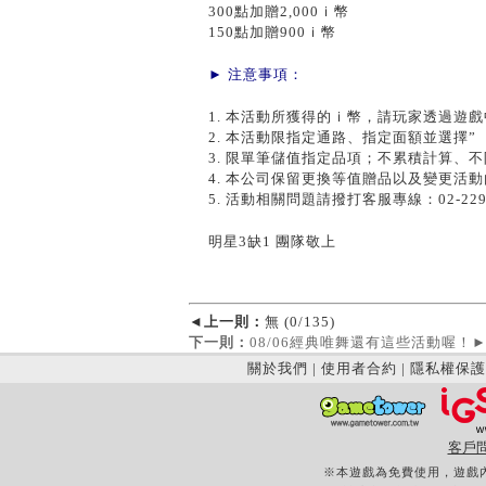
300點加贈2,000ｉ幣
150點加贈900ｉ幣
► 注意事項：
1. 本活動所獲得的ｉ幣，請玩家透過遊
2. 本活動限指定通路、指定面額並選擇”
3. 限單筆儲值指定品項；不累積計算、
4. 本公司保留更換等值贈品以及變更活
5. 活動相關問題請撥打客服專線：02-2299-
明星3缺1 團隊敬上
◄
上一則：
無 (0/135)
下一則：
08/06經典唯舞還有這些活動喔！
關於我們
|
使用者合約
|
隱私權保護
客戶
※本遊戲為免費使用，遊戲