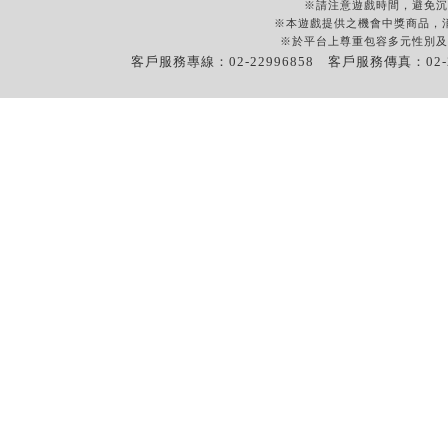
※請注意遊戲時間，避免沉
※本遊戲提供之機會中獎商品，
※於平台上尊重包容多元性別及
客戶服務專線：02-22996858 客戶服務傳真：02