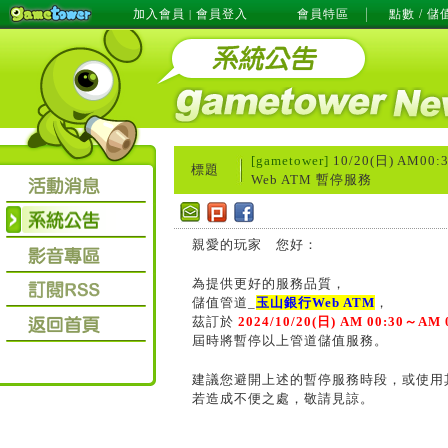
加入會員
會員登入
會員特區
點數 / 儲
|
[gametower]
10/20(日) AM0
標題
Web ATM 暫停服務
親愛的玩家 您好：
為提供更好的服務品質，
儲值管道_
玉山銀行Web ATM
，
茲訂於
2024/10/20(日) AM 00:30～AM 
屆時將暫停以上管道儲值服務。
建議您避開上述的暫停服務時段，或使用
若造成不便之處，敬請見諒。