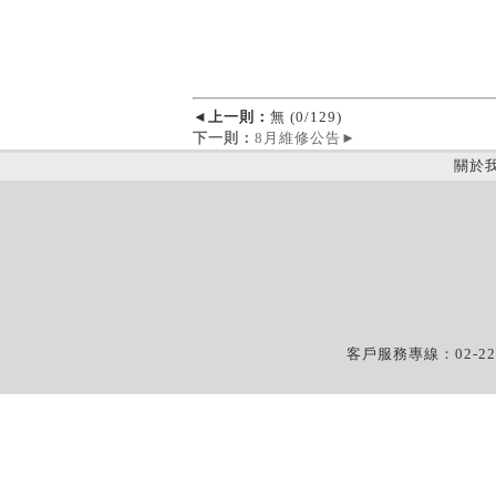
◄
上一則：
無 (0/129)
下一則：
8月維修公告
►
關於
客戶服務專線：02-22