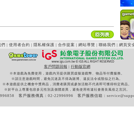
我們
|
使用者合約
|
隱私權保護
|
合作提案
|
網站導覽
|
聯絡我們
|
網頁安
客戶問題回報
|
行動版官網
※本遊戲為免費使用，遊戲內另提供購買虛擬遊戲幣、物品等付費服務。
※請注意遊戲時間，避免沉迷及不得為賭博、違反法令或類似之行為。
※本遊戲提供之機會中獎商品，消費者購買或參加活動不代表即可獲得特定商品。
※於平台上尊重包容多元性別及個體差異，避免使用有違社會善良風俗之言詞。
996858 客戶服務傳真：02-22996996 客戶服務信箱：
service@supp