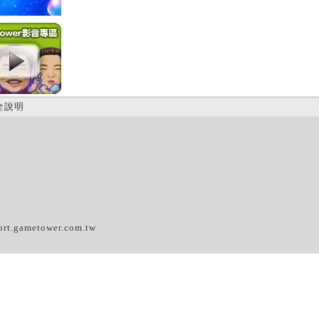
全說明
(B)
ort.gametower.com.tw