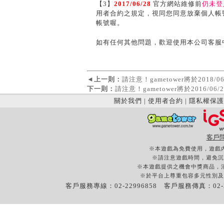
【3】
2017/06/28
官方網站維修前
仍未登
用者合約之規定，視同您同意放棄個人帳
帳號喔。
如有任何其他問題，歡迎使用本公司客服
◄
上一則：
請注意！gametower將於201
下一則：
請注意！gametower將於2016/
關於我們
|
使用者合約
|
隱私權保護
客戶
※本遊戲為免費使用，遊戲
※請注意遊戲時間，避免沉
※本遊戲提供之機會中獎商品，
※於平台上尊重包容多元性別及
客戶服務專線：02-22996858 客戶服務傳真：02