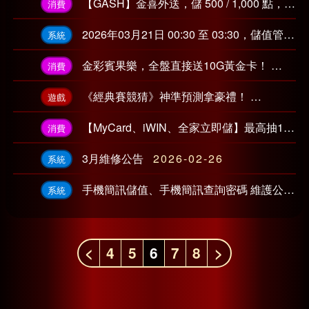
【GASH】金喜外送，儲 500 / 1,000 點，筆筆抽黃金虛寶！
消費
2026年03月21日 00:30 至 03:30，儲值管道_中國信託所發行的簽帳金融卡(Debit卡) 維護公告
系統
金彩賓果樂，全盤直接送10G黃金卡！
2026
消費
《經典賽競猜》神準預測拿豪禮！
2026-03
遊戲
【MyCard、iWIN、全家立即儲】最高抽10,000紅鑽！
消費
3月維修公告
2026-02-26
系統
手機簡訊儲值、手機簡訊查詢密碼 維護公告
系統
<
4
5
6
7
8
>