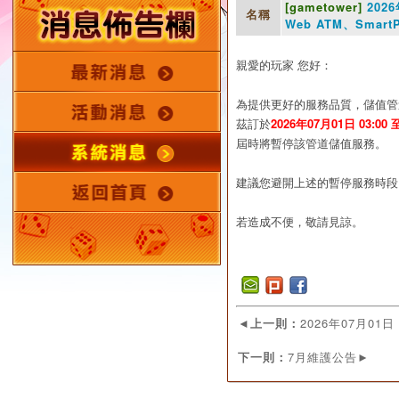
[gametower]
2026
名稱
Web ATM、Smar
親愛的玩家 您好：
為提供更好的服務品質，儲值管
茲訂於
2026年07月01日 03:00 至
屆時將暫停該管道儲值服務。
建議您避開上述的暫停服務時段
若造成不便，敬請見諒。
◄
上一則：
2026年07月01日
下一則：
7月維護公告
►