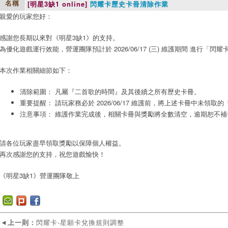
[明星3缺1 online]
閃耀卡歷史卡冊清除作業
名稱
親愛的玩家您好：
感謝您長期以來對《明星3缺1》的支持。
為優化遊戲運行效能，營運團隊預計於 2026/06/17 (三) 維護期間 進行「
本次作業相關細節如下：
清除範圍： 凡屬『二首歌的時間』及其後續之所有歷史卡冊。
重要提醒： 請玩家務必於 2026/06/17 維護前，將上述卡冊中未領
注意事項： 維護作業完成後，相關卡冊與獎勵將全數清空，逾期恕不
請各位玩家盡早領取獎勵以保障個人權益。
再次感謝您的支持，祝您遊戲愉快！
《明星3缺1》營運團隊敬上
◄
上一則：
閃耀卡-星願卡兌換規則調整