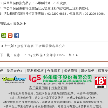
3. 限單筆儲值指定品項；不累積計算、不限次數。
4. 本公司保留更換等值贈品以及變更活動內容或終止活動的權利。
5. 活動相關問題請撥打客服專線：02-2299-6858，傳真電話：02-2299-6996。
明星3缺1 團隊敬上
◄
上一則：
接龍王者賽-王者風雲榜名單公布
下一則：
全家FunPay立即儲！立即享115%ｉ幣！
►
們
|
使用者合約
|
隱私權保護
|
合作提案
|
網站導覽
|
聯絡我們
|
網頁安
客戶問題回報
|
行動版官網
※本遊戲為免費使用，遊戲內另提供購買虛擬遊戲幣、物品等付費服務。
※請注意遊戲時間，避免沉迷及不得為賭博、違反法令或類似之行為。
※本遊戲提供之機會中獎商品，消費者購買或參加活動不代表即可獲得特定商品。
※於平台上尊重包容多元性別及個體差異，避免使用有違社會善良風俗之言詞。