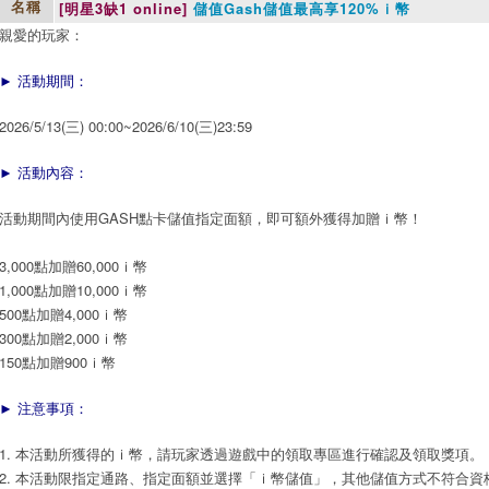
[明星3缺1 online]
儲值Gash儲值最高享120%ｉ幣
名稱
親愛的玩家：
► 活動期間：
2026/5/13(三) 00:00~2026/6/10(三)23:59
► 活動內容：
活動期間內使用GASH點卡儲值指定面額，即可額外獲得加贈ｉ幣！
3,000點加贈60,000ｉ幣
1,000點加贈10,000ｉ幣
500點加贈4,000ｉ幣
300點加贈2,000ｉ幣
150點加贈900ｉ幣
► 注意事項：
1. 本活動所獲得的ｉ幣，請玩家透過遊戲中的領取專區進行確認及領取獎項。
2. 本活動限指定通路、指定面額並選擇「ｉ幣儲值」，其他儲值方式不符合資