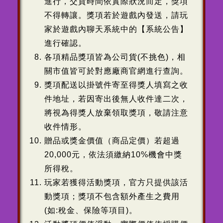
進行，交貨時間依實際狀況而定，獎項
不得轉讓。獎項若於遊戲內發送，請玩
家於遊戲內聊天系統中的【系統公告】
進行確認。
各項精品獎項皆為公司貨(不挑色)，相
關市值皆可於對應廠商官網進行查詢。
獎項配送以掛號件寄至得獎人填寫之收
件地址，若因寄出後無人收件達二次，
將視為得獎人放棄領取獎項，敬請注意
收件情形。
贈品或獎金價值（商品定價）若超過
20,000元，依法須繳納10%機會中獎
所得稅。
玩家若獲得活動獎項，官方只提供該活
動獎項；獎項不包含額外產生之費用
(如:稅金、保險等項目)。