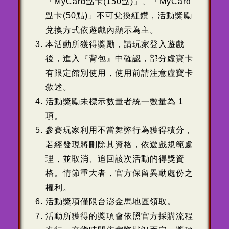
「MyCard點卡(150點)」、「MyCard
點卡(50點)」不可兌換紅鑽，活動獎勵
兌換方式依遊戲內顯示為主。
本活動所獲得獎勵，請玩家登入遊戲
後，進入『背包』中確認，部分虛寶卡
有限定館別使用，使用前請注意虛寶卡
敘述。
活動獎勵未標示數量者統一數量為 1
項。
參賽玩家利用不當舞弊行為獲得積分，
若經發現將刪除其資格，依遊戲規範處
理，並取消、追回該次活動的得獎資
格。情節重大者，官方保留異動處份之
權利。
活動獎項僅限台澎金馬地區領取。
活動所獲得的獎項會依照官方採購流程