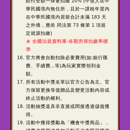
給付全額一律要扣繳 20% (中獎人在中
華民國境內無住所，且於一課稅年度內
在中華民國境內居留合計未滿 183 天
之外僑，應依 同法第 73 條第 1 項規
定就源扣繳)
★ 全國法規資料庫-各類所得扣繳率標
準
官方將會自動扣除必要費用(如:銀行匯
費、手續費...等)為玩家實際領到金
額。
所有活動中獎名單以官方公告為主。官
方保留更換等值贈品及變更活動內容或
終止活動的權利。
活動抽獎道具非直接或間接透過儲值獲
得。
活動中獲得獎勵為「機會中獎商品」，