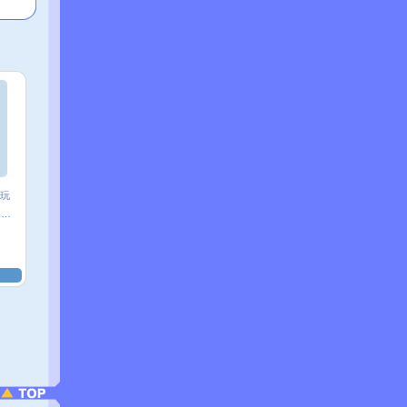
玩
♂鬼?♀魅☆╮