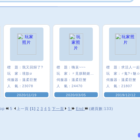
標 題：
我又回歸了?
標 題：
嗨哀~~~
標 題：
求活人一起
玩 家：
境歆σ
玩 家：
〃見朕騎姬/E8
玩 家：
伺服器：
溫柔巨蟹
伺服器：
溫柔巨蟹
伺服器：
溫柔巨蟹
人 氣：
23078
人 氣：
24470
人 氣：
21807
2020/11/19
2020/03/05
2019/12/12
op
5
上一頁
[1]
2
3
4
5
下一頁
5
End
(總頁數:133)