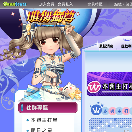
加入會員
會員登入
會員特區
點數 / 儲
|
最新消息
遊戲專