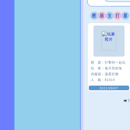
標 題：
打擊特一起玩
玩 家：
偷月亮的兔
伺服器：
溫柔巨蟹
人 氣：
81314
2021/09/07
T