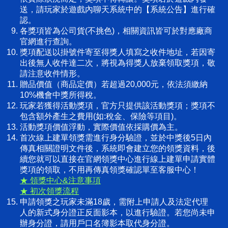
送，請玩家於遊戲內聊天系統中的【系統公告】進行確
認。
各獎項皆為公司貨(不挑色)，相關資訊皆可於對應廠商
官網進行查詢。
獎項配送以掛號件寄至得獎人填寫之收件地址，若因寄
出後無人收件達二次，將視為得獎人放棄領取獎項，敬
請注意收件情形。
贈品價值（商品定價）若超過20,000元，依法須繳納
10%機會中獎所得稅。
玩家若獲得活動獎項，官方只提供該活動獎項；獎項不
包含額外產生之費用(如:稅金、保險等項目)。
活動獎項價值浮動，實際價值依採購價為主。
首次線上建單領獎需進行身分驗證，並於中獎後5日內
傳真相關證明文件後，系統即會建立您的領獎資料，後
續您就可以直接在官網領獎中心進行線上建單申請實體
獎項的領取，不用再傳真領獎確認單至客服中心！
★ 領獎中心&注意事項
★ 初次領獎流程
申請領獎之玩家未滿18歲，需附上申請人及法定代理
人的新式身分證正反面影本，以進行驗證。若您尚未申
辦身分證，請用戶口名簿影本取代身分證。