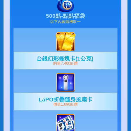
500點-點點福袋
以下內容隨機取一
台銀幻彩條塊卡(1公克)
約值7,400紅鑽
LaPO折疊隨身風扇卡
價值1,090紅鑽