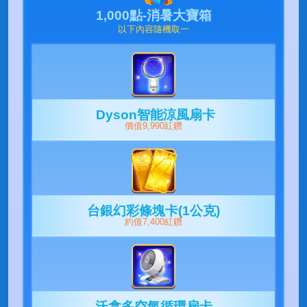
1,000點-消暑大寶箱
以下內容隨機取一
Dyson智能涼風扇卡
價值9,990紅鑽
台銀幻彩條塊卡(1公克)
約值7,400紅鑽
沃拿多空氣循環扇卡