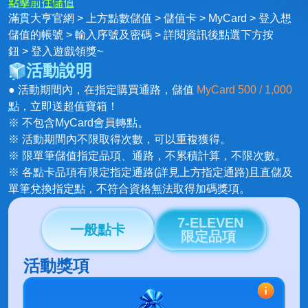
點擊前往儲值
滿貫大亨官網 > 上方點數儲值 > 儲值卡 > MyCard > 登入想
儲值的帳號 > 輸入序號及密碼 > 詳閱資訊後點選下方按
鈕 > 登入遊戲領獎~
活動說明
● 活動期間內，在指定購買通路，儲值
MyCard 500 / 1,000
點，立即送超值寶箱！
※ 不包含MyCard會員轉點。
※ 活動期間內不限取得次數，可以重複獲得。
※ 限單筆儲值指定品項、通路，不累積計算，不限次數。
※ 各點卡品項有限定指定通路(詳見上方指定通路)且直儲及
單筆兌換指定點，不符合資格無法取得加碼獎項。
7-ELEVEN
一般點卡
限定品項
活動獎項