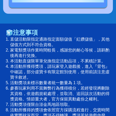
注意事項
直儲活動限指定通路指定面額儲值「紅鑽儲值」，其他
儲值方式則不符合資格。
家電類獎項作業時間較長，感謝您的耐心等候，請斟酌
後再進行兌換。
本活動直儲限單筆兌換指定活動品項，不累積計算。
本活動所獲得獎項，請玩家登入遊戲後，進入『背包』
中確認，部分虛寶卡有限定館別使用，使用前請注意虛
寶卡敘述。
活動獎項未標示數量者統一數量為 1 項。
參賽玩家利用不當舞弊行為獲得積分，若經發現將刪除
其資格，依遊戲規範處理，並取消、追回該次活動的得
獎資格。情節重大者，官方保留異動處份之權利。
活動獎項僅限台澎金馬地區領取。
活動所獲得的獎項會依照官方採購流程進行，交貨時間
依實際狀況而定，獎項不得轉讓。獎項若於遊戲內發