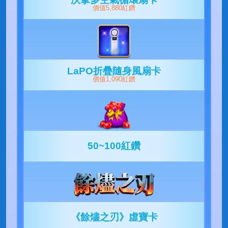
價值5,880紅鑽
LaPO折疊隨身風扇卡
價值1,090紅鑽
50~100紅鑽
《餘燼之刃》虛寶卡