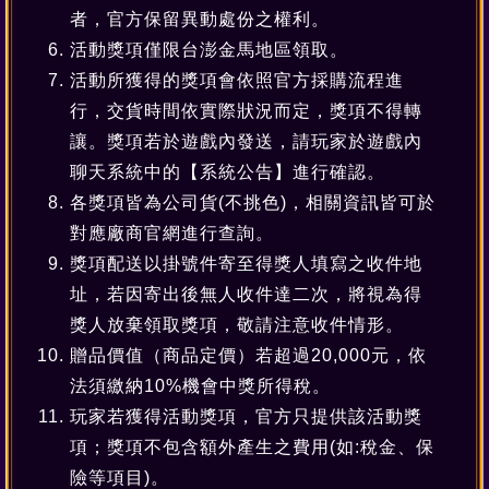
者，官方保留異動處份之權利。
活動獎項僅限台澎金馬地區領取。
活動所獲得的獎項會依照官方採購流程進
行，交貨時間依實際狀況而定，獎項不得轉
讓。獎項若於遊戲內發送，請玩家於遊戲內
聊天系統中的【系統公告】進行確認。
各獎項皆為公司貨(不挑色)，相關資訊皆可於
對應廠商官網進行查詢。
獎項配送以掛號件寄至得獎人填寫之收件地
址，若因寄出後無人收件達二次，將視為得
獎人放棄領取獎項，敬請注意收件情形。
贈品價值（商品定價）若超過20,000元，依
法須繳納10%機會中獎所得稅。
玩家若獲得活動獎項，官方只提供該活動獎
項；獎項不包含額外產生之費用(如:稅金、保
險等項目)。