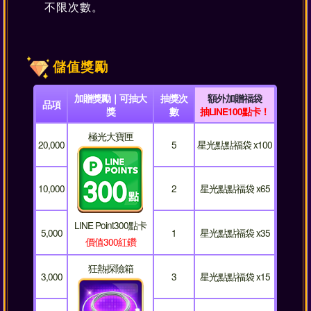
不限次數。
儲值獎勵
加贈獎勵｜可抽大
抽獎次
額外加贈福袋
品項
獎
數
抽LINE100點卡！
極光大寶匣
20,000
5
星光點點福袋 x100
10,000
2
星光點點福袋 x65
LINE Point300點卡
5,000
1
星光點點福袋 x35
價值300紅鑽
狂熱探險箱
3,000
3
星光點點福袋 x15