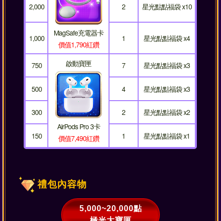
2,000
2
星光點點福袋 x10
MagSafe充電器卡
1,000
1
星光點點福袋 x4
價值1,790紅鑽
啟動寶匣
750
7
星光點點福袋 x3
500
4
星光點點福袋 x3
300
2
星光點點福袋 x2
AirPods Pro 3卡
150
1
星光點點福袋 x1
價值7,490紅鑽
禮包內容物
5,000~20,000點
極光大寶匣