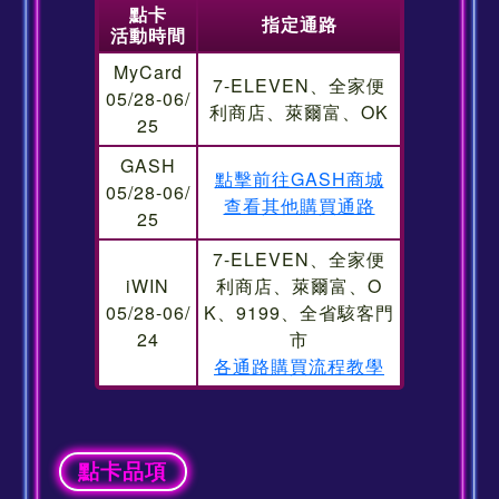
點卡
指定通路
活動時間
MyCard
7-ELEVEN、全家便
05/28-06/
利商店、萊爾富、OK
25
GASH
點擊前往GASH商城
05/28-06/
查看其他購買通路
25
7-ELEVEN、全家便
iWIN
利商店、萊爾富、O
05/28-06/
K、9199、全省駭客門
24
市
各通路購買流程教學
點卡品項