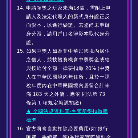
申請領獎之玩家未滿18歲，需附上申
請人及法定代理人的新式身分證正反
面影本，以進行驗證。若您尚未申辦
身分證，請用戶口名簿影本取代身分
證。
如果中獎人如為非中華民國境內居住
之個人，競技競賽機會中獎獎金或給
與按給付全額一律要扣繳 20% (中獎
人在中華民國境內無住所，且於一課
稅年度內在中華民國境內居留合計未
滿 183 天之外僑，應依 同法第 73
條第 1 項規定就源扣繳)
★ 全國法規資料庫-各類所得扣繳率
標準
官方將會自動扣除必要費用(如:銀行
匯費、手續費...等)為玩家實際領到金