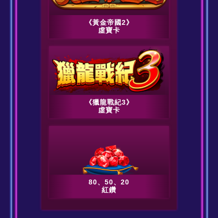
《黃金帝國2》
虛寶卡
《獵龍戰紀3》
虛寶卡
80、50、20
紅鑽