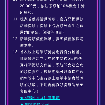
20,000元，依法須繳納10%機會中獎
所得稅。
玩家若獲得活動獎項，官方只提供該
活動獎項；獎項不包含額外產生之費
用(如:稅金、保險等項目)。
活動獎項價值浮動，實際價值依採購
價為主。
首次線上建單領獎需進行身分驗證、
匯款帳戶建立，並於中獎後5日內傳
真相關證明文件後，系統即會建立您
的領獎資料，後續您就可以直接在官
網領獎中心進行線上建單申請實體獎
項的領取，不用再傳真領獎確認單至
客服中心！
★ 領獎中心&注意事項
★ 初次領獎流程