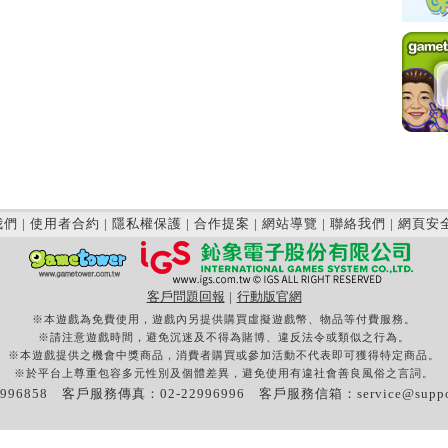
我們
|
使用者合約
|
隱私權保護
|
合作提案
|
網站導覽
|
聯絡我們
|
網頁安
客戶問題回報
|
行動版官網
※本遊戲為免費使用，遊戲內另提供購買虛擬遊戲幣、物品等付費服務。
※請注意遊戲時間，避免沉迷及不得為賭博、違反法令或類似之行為。
※本遊戲提供之機會中獎商品，消費者購買或參加活動不代表即可獲得特定商品。
※於平台上尊重包容多元性別及個體差異，避免使用有違社會善良風俗之言詞。
996858 客戶服務傳真：02-22996996 客戶服務信箱：
service@supp