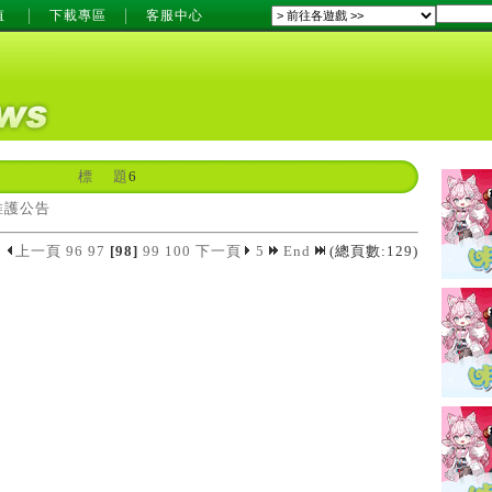
值
下載專區
客服中心
標 題
6
維護公告
5
上一頁
96
97
[98]
99
100
下一頁
5
End
(總頁數:129)