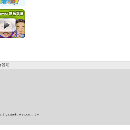
全說明
(B)
ort.gametower.com.tw