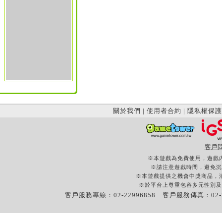
關於我們
|
使用者合約
|
隱私權保護
客戶
※本遊戲為免費使用，遊戲
※請注意遊戲時間，避免沉
※本遊戲提供之機會中獎商品，
※於平台上尊重包容多元性別及
客戶服務專線：02-22996858 客戶服務傳真：02