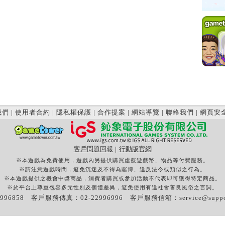
我們
|
使用者合約
|
隱私權保護
|
合作提案
|
網站導覽
|
聯絡我們
|
網頁安
客戶問題回報
|
行動版官網
※本遊戲為免費使用，遊戲內另提供購買虛擬遊戲幣、物品等付費服務。
※請注意遊戲時間，避免沉迷及不得為賭博、違反法令或類似之行為。
※本遊戲提供之機會中獎商品，消費者購買或參加活動不代表即可獲得特定商品。
※於平台上尊重包容多元性別及個體差異，避免使用有違社會善良風俗之言詞。
996858 客戶服務傳真：02-22996996 客戶服務信箱：
service@supp