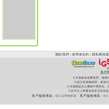
關於我們
|
使用者合約
|
隱私權保護
客戶
※本遊戲為免費使用，遊戲
※請注意遊戲時間，避免沉
※本遊戲提供之機會中獎商品，
※於平台上尊重包容多元性別及
客戶服務專線：02-22996858 客戶服務傳真：02