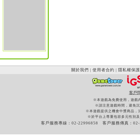
關於我們
|
使用者合約
|
隱私權保護
客戶
※本遊戲為免費使用，遊戲
※請注意遊戲時間，避免沉
※本遊戲提供之機會中獎商品，
※於平台上尊重包容多元性別及
客戶服務專線：02-22996858 客戶服務傳真：02