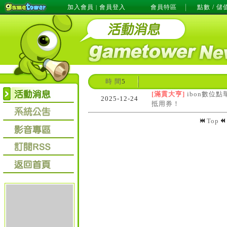
加入會員
會員登入
會員特區
點數 / 儲
|
時 間
5
[滿貫大亨]
ibon數位
2025-12-24
抵用券！
Top