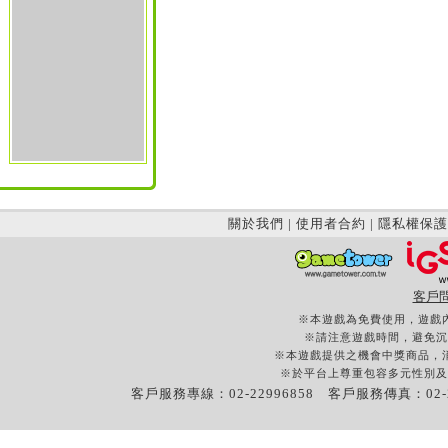
關於我們
|
使用者合約
|
隱私權保護
客戶
※本遊戲為免費使用，遊戲
※請注意遊戲時間，避免沉
※本遊戲提供之機會中獎商品，
※於平台上尊重包容多元性別及
客戶服務專線：02-22996858 客戶服務傳真：02