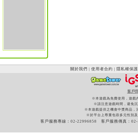
關於我們
|
使用者合約
|
隱私權保護
客戶
※本遊戲為免費使用，遊戲
※請注意遊戲時間，避免沉
※本遊戲提供之機會中獎商品，
※於平台上尊重包容多元性別及
客戶服務專線：02-22996858 客戶服務傳真：02