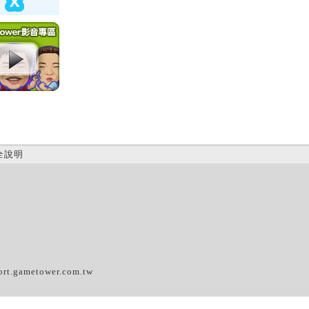
全說明
(A)
ort.gametower.com.tw